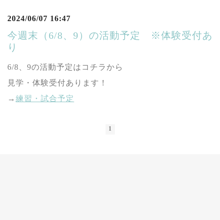
2024/06/07 16:47
今週末（6/8、9）の活動予定 ※体験受付あ
り
6/8、9の活動予定はコチラから
見学・体験受付あります！
→
練習・試合予定
1