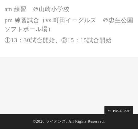
am 練習 ＠山崎小学校
pm 練習試合
（vs.町田イーグルス ＠忠生公園
ソフトボール場）
①13：30試合開始、②15：15試合開始
PAGE TOP
©2026
ライオンズ
. All Rights Reserved.